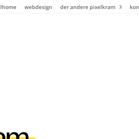
elhome
webdesign
der andere pixelkram
kon
eam