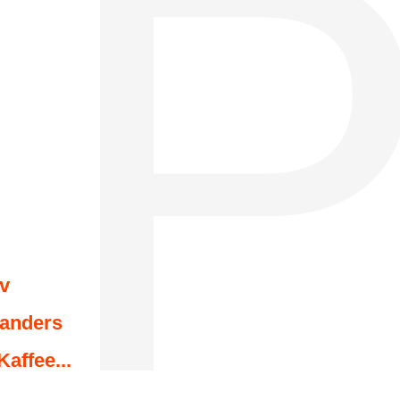
P
iv
 anders
Kaffee...