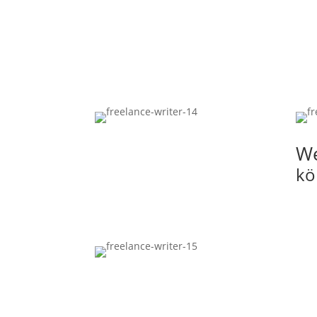
We
kö