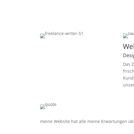
Was unsere Kunden
We
sagen
Desi
Das D
frisc
Kunde
unser
meine Website hat alle meine Erwartungen übe